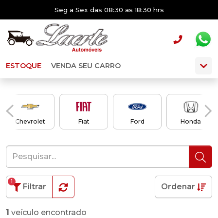
Seg a Sex das 08:30 as 18:30 hrs
ESTOQUE
VENDA SEU CARRO
Chevrolet
Fiat
Ford
Honda
1
Filtrar
Ordenar
1
veículo encontrado