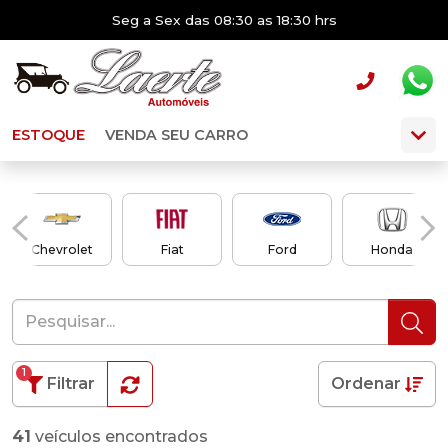
Seg a Sex das 08:30 as 18:30 hrs
ESTOQUE
VENDA SEU CARRO
Chevrolet
Fiat
Ford
Honda
1
Filtrar
Ordenar
41
veículos encontrados