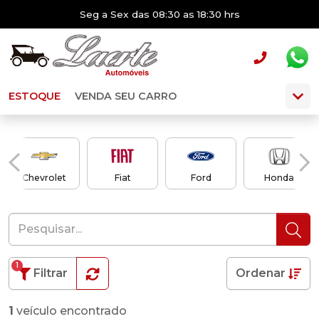
Seg a Sex das 08:30 as 18:30 hrs
ESTOQUE
VENDA SEU CARRO
Chevrolet
Fiat
Ford
Honda
1
Filtrar
Ordenar
1
veículo encontrado