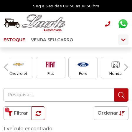
Seg a Sex das 08:30 as 18:30 hrs
ESTOQUE
VENDA SEU CARRO
Chevrolet
Fiat
Ford
Honda
1
Filtrar
Ordenar
1
veículo encontrado