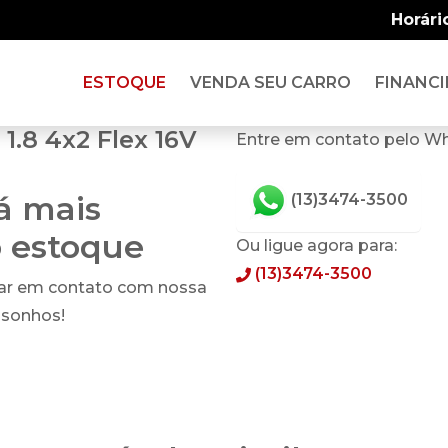
Horári
ESTOQUE
VENDA SEU CARRO
FINANCI
.8 4x2 Flex 16V
Entre em contato pelo W
tá mais
(13)3474-3500
o estoque
Ou ligue agora para:
(13)3474-3500
rar em contato com nossa
 sonhos!