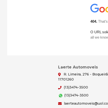
Laerte Automoveis
R. Limeira, 276 - Boqueir
11701260
(13)3474-3500
(13)3474-3500
laerteautomoveis@uol.c