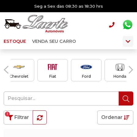
Seg a Sex das 08:30 as 18:30 hrs
ESTOQUE
VENDA SEU CARRO
Chevrolet
Fiat
Ford
Honda
1
Filtrar
Ordenar