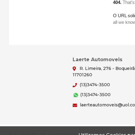
Laerte Automoveis
R. Limeira, 276 - Boqueir
11701260
(13)3474-3500
(13)3474-3500
laerteautomoveis@uol.c
© 2026 Autoconf. Todos os direitos reservados.