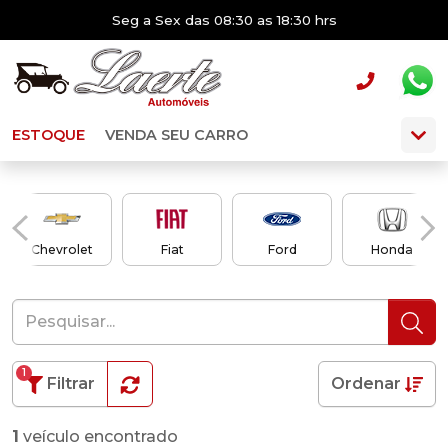
Seg a Sex das 08:30 as 18:30 hrs
ESTOQUE
VENDA SEU CARRO
Chevrolet
Fiat
Ford
Honda
1
Filtrar
Ordenar
1
veículo encontrado