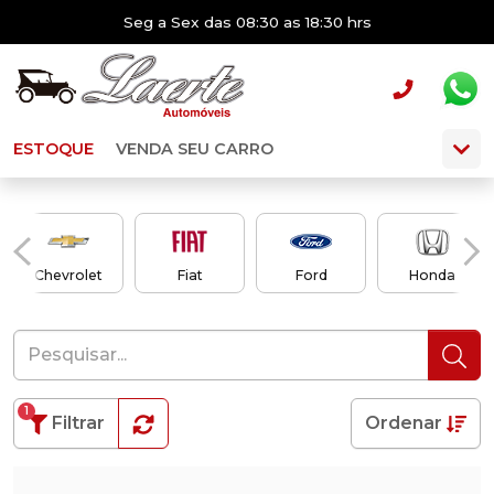
Seg a Sex das 08:30 as 18:30 hrs
ESTOQUE
VENDA SEU CARRO
Chevrolet
Fiat
Ford
Honda
1
Filtrar
Ordenar