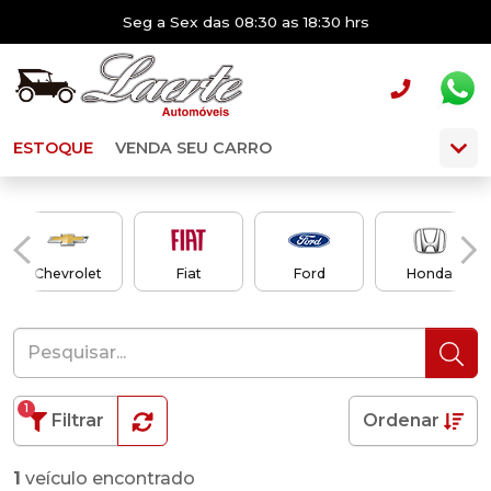
Seg a Sex das 08:30 as 18:30 hrs
ESTOQUE
VENDA SEU CARRO
Chevrolet
Fiat
Ford
Honda
1
Filtrar
Ordenar
1
veículo encontrado