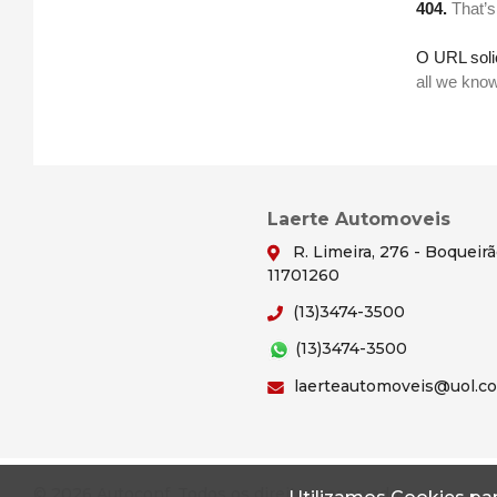
Laerte Automoveis
R. Limeira, 276 - Boqueir
11701260
(13)3474-3500
(13)3474-3500
laerteautomoveis@uol.c
© 2026 Autoconf. Todos os direitos reservados.