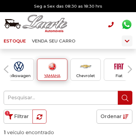
Seg a Sex das 08:30 as 18:30 hrs
ESTOQUE
VENDA SEU CARRO
Volkswagen
YAMAHA
Chevrolet
Fiat
1
Filtrar
Ordenar
1
veículo encontrado