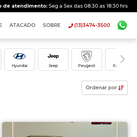
o de atendimento:
Seg a Sex das 08:30 as 18:30 hrs
E
ATACADO
SOBRE
(13)3474-3500
Hyundai
Jeep
Peugeot
Renault
Ordenar
por