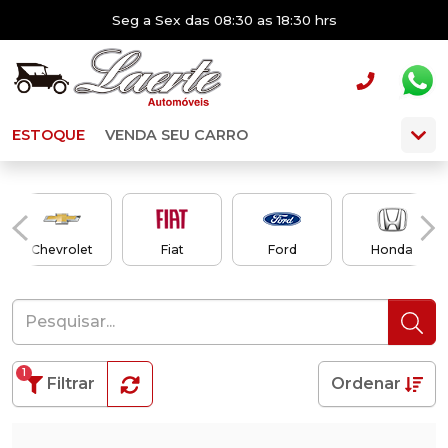
Seg a Sex das 08:30 as 18:30 hrs
ESTOQUE
VENDA SEU CARRO
Chevrolet
Fiat
Ford
Honda
1
Filtrar
Ordenar