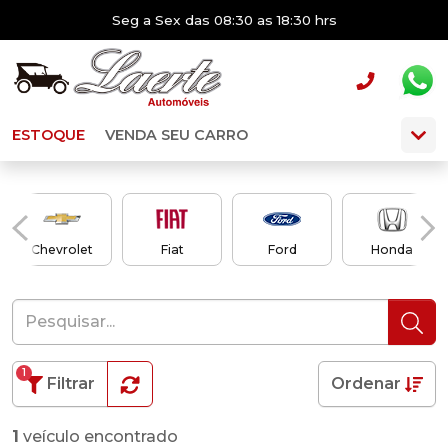
Seg a Sex das 08:30 as 18:30 hrs
ESTOQUE
VENDA SEU CARRO
Chevrolet
Fiat
Ford
Honda
1
Filtrar
Ordenar
1
veículo encontrado