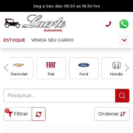
Seg a Sex das 08:30 as 18:30 hrs
ESTOQUE
VENDA SEU CARRO
Chevrolet
Fiat
Ford
Honda
1
Filtrar
Ordenar