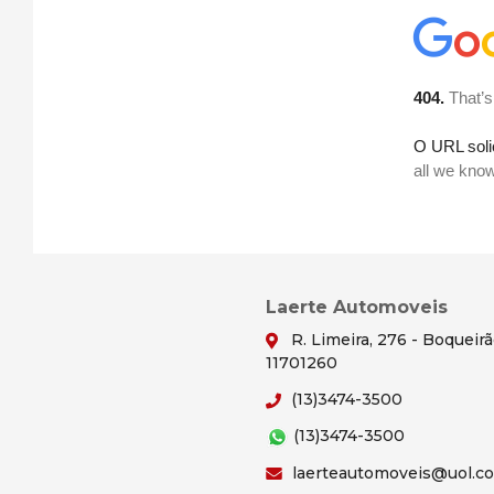
Laerte Automoveis
R. Limeira, 276 - Boqueir
11701260
(13)3474-3500
(13)3474-3500
laerteautomoveis@uol.c