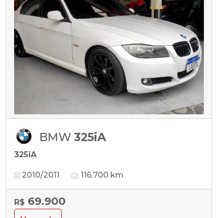
BMW
325iA
325iA
2010/2011
116.700 km
69.900
R$