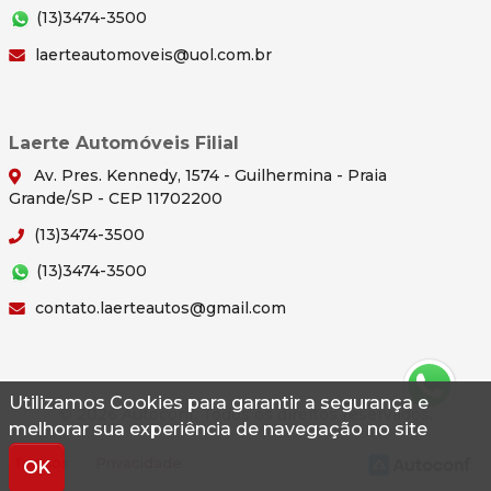
(13)3474-3500
laerteautomoveis@uol.com.br
Laerte Automóveis Filial
Av. Pres. Kennedy, 1574 - Guilhermina - Praia
Grande/SP - CEP 11702200
(13)3474-3500
(13)3474-3500
contato.laerteautos@gmail.com
Utilizamos Cookies para garantir a segurança e
© 2026 Autoconf. Todos os direitos reservados.
melhorar sua experiência de navegação no site
Termos
Privacidade
OK