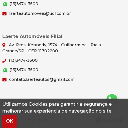
(13)3474-3500
laerteautomoveis@uol.com.br
Laerte Automóveis Filial
Av. Pres. Kennedy, 1574 - Guilhermina - Praia
Grande/SP - CEP 11702200
(13)3474-3500
(13)3474-3500
contato.laerteautos@gmail.com
Utilizamos Cookies para garantir a segurança e
© 2026 Autoconf. Todos os direitos reservados.
melhorar sua experiência de navegação no site
Termos
Privacidade
OK