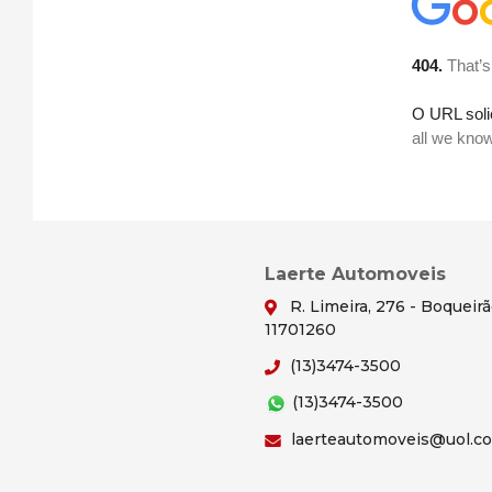
Laerte Automoveis
R. Limeira, 276 - Boqueir
11701260
(13)3474-3500
(13)3474-3500
laerteautomoveis@uol.c