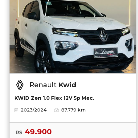
Renault
Kwid
KWID Zen 1.0 Flex 12V 5p Mec.
2023/2024
87.779 km
49.900
R$