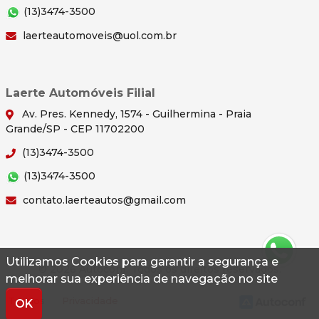
(13)3474-3500
laerteautomoveis@uol.com.br
Laerte Automóveis Filial
Av. Pres. Kennedy, 1574 - Guilhermina - Praia
Grande/SP - CEP 11702200
(13)3474-3500
(13)3474-3500
contato.laerteautos@gmail.com
Utilizamos Cookies para garantir a segurança e
© 2026 Autoconf. Todos os direitos reservados.
melhorar sua experiência de navegação no site
Termos
Privacidade
OK