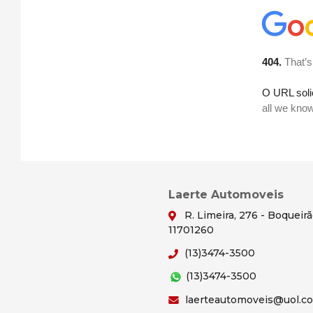
Laerte Automoveis
R. Limeira, 276 - Boqueir
11701260
(13)3474-3500
(13)3474-3500
laerteautomoveis@uol.c