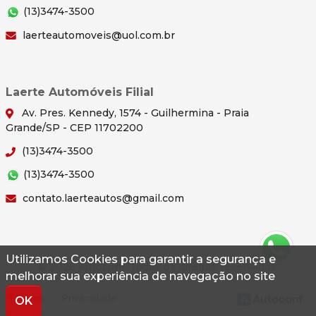
(13)3474-3500
laerteautomoveis@uol.com.br
Laerte Automóveis Filial
Av. Pres. Kennedy, 1574 - Guilhermina - Praia
Grande/SP - CEP 11702200
(13)3474-3500
(13)3474-3500
contato.laerteautos@gmail.com
Utilizamos Cookies para garantir a segurança e
© 2026 Autoconf. Todos os direitos reservados.
melhorar sua experiência de navegação no site
Termos
Privacidade
OK