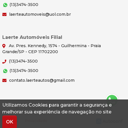
(13)3474-3500
laerteautomoveis@uol.com.br
Laerte Automóveis Filial
Av. Pres. Kennedy, 1574 - Guilhermina - Praia
Grande/SP - CEP 11702200
(13)3474-3500
(13)3474-3500
contato.laerteautos@gmail.com
Utilizamos Cookies para garantir a segurança e
© 2026 Autoconf. Todos os direitos reservados.
melhorar sua experiência de navegação no site
Termos
Privacidade
OK