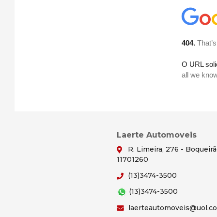
Laerte Automoveis
R. Limeira, 276 - Boqueir
11701260
(13)3474-3500
(13)3474-3500
laerteautomoveis@uol.c