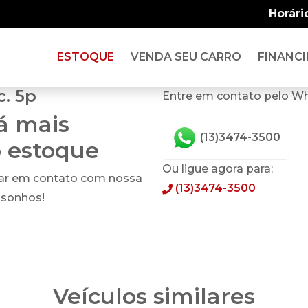
Horári
ESTOQUE
VENDA SEU CARRO
FINANCI
c. 5p
Entre em contato pelo W
tá mais
(13)3474-3500
o estoque
Ou ligue agora para:
rar em contato com nossa
(13)3474-3500
 sonhos!
Veículos similares